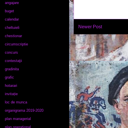
angajare
buget
calendar
Newer Post
cheltuieli
chestionar
circumscriptie
concurs
contestaţii
gradinita
grafic
hotarari
invitație
loc de munca
organigrama 2019-2020
plan managerial
plan operational