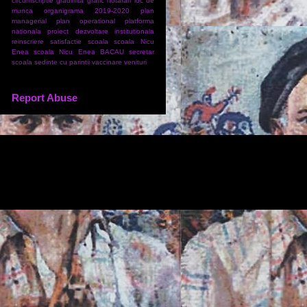
circumscriptie
gradinita
grafic
hotarari
loc de
munca
organigrama 2019-2020
plan
managerial
plan operational
platforma
nationala
proiect dezvoltare institutionala
reinscriere
satisfactie
scoala
scoala Nicu
Enea
scoala Nicu Enea BACAU
secretar
scoala
sedinte cu parintii
vaccinare
venituri
Report Abuse