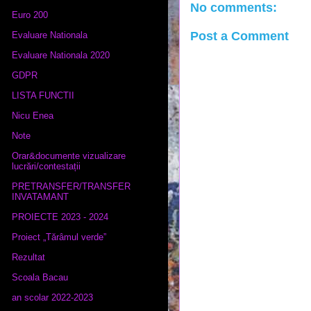
No comments:
Euro 200
Post a Comment
Evaluare Nationala
Evaluare Nationala 2020
GDPR
LISTA FUNCTII
Nicu Enea
Note
Orar&documente vizualizare
lucrări/contestații
PRETRANSFER/TRANSFER
INVATAMANT
PROIECTE 2023 - 2024
Proiect „Tărâmul verde”
Rezultat
Scoala Bacau
an scolar 2022-2023