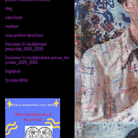
târg
vaccinare
venituri
ziua portilor deschise
Înscriere în învăţământ
preşcolar_2025_2026
Înscriere în învățământul primar_An
școlar_2025_2026
îngrijitori
Școala Altfel