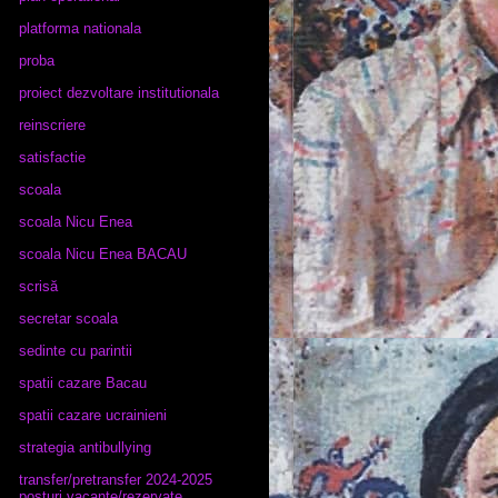
platforma nationala
proba
proiect dezvoltare institutionala
reinscriere
satisfactie
scoala
scoala Nicu Enea
scoala Nicu Enea BACAU
scrisă
secretar scoala
sedinte cu parintii
spatii cazare Bacau
spatii cazare ucrainieni
strategia antibullying
transfer/pretransfer 2024-2025
posturi vacante/rezervate