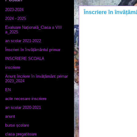
2023-2024
Înscriere în învățămâ
2024 - 2025
Evaluare Națională_Clasa a VIII
a_2025
an scolar 2021-2022
Înscrieri în învățământul primar
INSCRIERE SCOALA
inscriere
Anunț încriere în învățământ primar
2023_2024
EN
acte necesare inscriere
an scolar 2020-2021
anunt
burse școlare
clasa pregatitoare