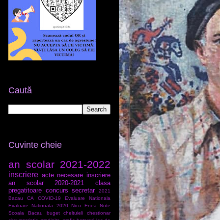
Caută
Cuvinte cheie
an scolar 2021-2022
inscriere
acte necesare inscriere
an scolar 2020-2021
clasa
pregatitoare
concurs secretar
2021
Bacau
CA
COVID-19
Evaluare Nationala
Evaluare Nationala 2020
Nicu Enea
Note
Scoala Bacau
buget
cheltuieli
chestionar