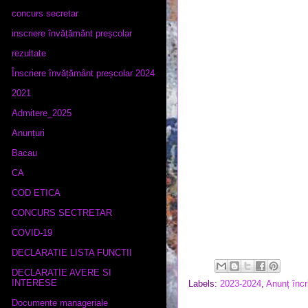
concurs secretar
inscriere învățământ preșcolar
rezultate
Înscriere învățământ preșcolar 2024
2021
Admitere_2025
Anunțuri
Bacau
CA
COD ETICA
CONCURS SECTRETAR
COVID-19
DECLARATIE LISTA FUNCTII
DECLARATIE AVERE SI
INTERESE
Labels:
2023-2024
,
Anunț încr
Documente manageriale