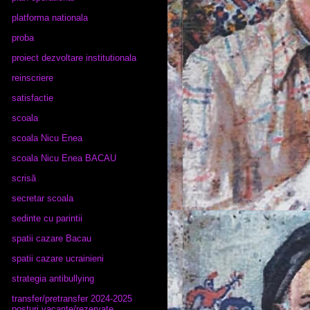
platforma nationala
proba
proiect dezvoltare institutionala
reinscriere
satisfactie
scoala
scoala Nicu Enea
scoala Nicu Enea BACAU
scrisă
secretar scoala
sedinte cu parintii
spatii cazare Bacau
spatii cazare ucrainieni
strategia antibullying
transfer/pretransfer 2024-2025
posturi vacante/rezervate