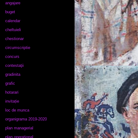
angajare
buget
calendar
cheltuieli
chestionar
circumscriptie
concurs
contestaţii
gradinita
grafic
hotarari
invitație
loc de munca
organigrama 2019-2020
plan managerial
plan operational