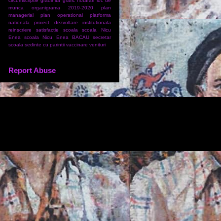
circumscriptie
gradinita
grafic
hotarari
loc de
munca
organigrama 2019-2020
plan
managerial
plan operational
platforma
nationala
proiect dezvoltare institutionala
reinscriere
satisfactie
scoala
scoala Nicu
Enea
scoala Nicu Enea BACAU
secretar
scoala
sedinte cu parintii
vaccinare
venituri
Report Abuse