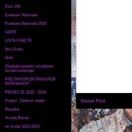
Euro 200
Evaluare Nationala
Evaluare Nationala 2020
GDPR
LISTA FUNCTII
Nicu Enea
Note
Orar&documente vizualizare
lucrări/contestații
PRETRANSFER/TRANSFER
INVATAMANT
PROIECTE 2023 - 2024
Newer Post
Proiect „Tărâmul verde”
Rezultat
Scoala Bacau
an scolar 2022-2023