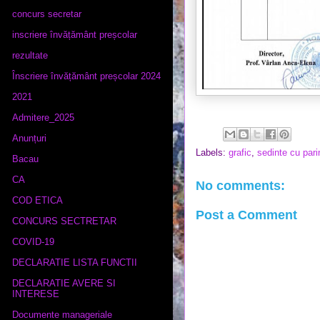
concurs secretar
inscriere învățământ preșcolar
rezultate
Înscriere învățământ preșcolar 2024
2021
Admitere_2025
Anunțuri
Labels:
grafic
,
sedinte cu parin
Bacau
CA
No comments:
COD ETICA
Post a Comment
CONCURS SECTRETAR
COVID-19
DECLARATIE LISTA FUNCTII
DECLARATIE AVERE SI
INTERESE
Documente manageriale