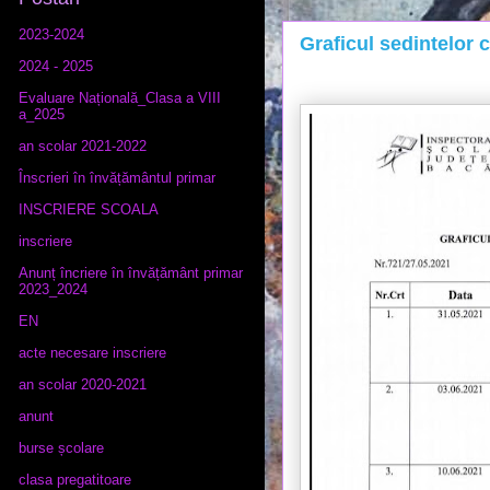
2023-2024
Graficul sedintelor c
2024 - 2025
Evaluare Națională_Clasa a VIII
a_2025
an scolar 2021-2022
Înscrieri în învățământul primar
INSCRIERE SCOALA
inscriere
Anunț încriere în învățământ primar
2023_2024
EN
acte necesare inscriere
an scolar 2020-2021
anunt
burse școlare
clasa pregatitoare