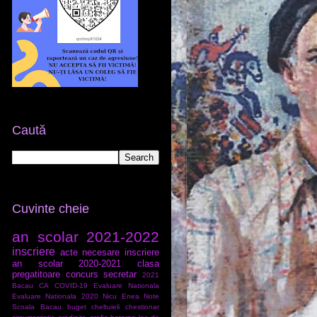
Caută
Cuvinte cheie
an scolar 2021-2022
inscriere
acte necesare inscriere
an scolar 2020-2021
clasa
pregatitoare
concurs secretar
2021
Bacau
CA
COVID-19
Evaluare Nationala
Evaluare Nationala 2020
Nicu Enea
Note
Scoala Bacau
buget
cheltuieli
chestionar