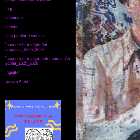
târg
vaccinare
venituri
ziua portilor deschise
Înscriere în învăţământ
preşcolar_2025_2026
Înscriere în învățământul primar_An
școlar_2025_2026
îngrijitori
Școala Altfel